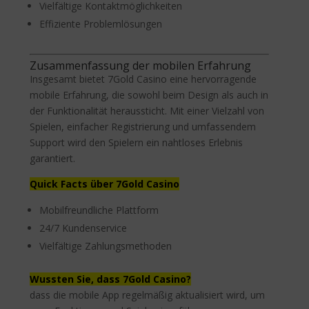
Vielfältige Kontaktmöglichkeiten
Effiziente Problemlösungen
Zusammenfassung der mobilen Erfahrung
Insgesamt bietet 7Gold Casino eine hervorragende
mobile Erfahrung, die sowohl beim Design als auch in
der Funktionalität heraussticht. Mit einer Vielzahl von
Spielen, einfacher Registrierung und umfassendem
Support wird den Spielern ein nahtloses Erlebnis
garantiert.
Quick Facts über 7Gold Casino
Mobilfreundliche Plattform
24/7 Kundenservice
Vielfältige Zahlungsmethoden
Wussten Sie, dass 7Gold Casino?
dass die mobile App regelmäßig aktualisiert wird, um