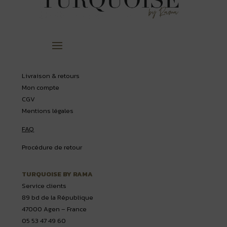
Livraison & retours
Mon compte
CGV
Mentions légales
FAQ
Procédure de retour
TURQUOISE BY RAMA
Service clients
89 bd de la République
47000 Agen – France
05 53 47 49 60