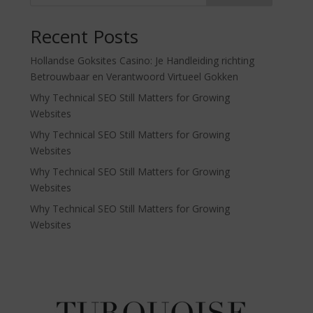
Recent Posts
Hollandse Goksites Casino: Je Handleiding richting
Betrouwbaar en Verantwoord Virtueel Gokken
Why Technical SEO Still Matters for Growing
Websites
Why Technical SEO Still Matters for Growing
Websites
Why Technical SEO Still Matters for Growing
Websites
Why Technical SEO Still Matters for Growing
Websites