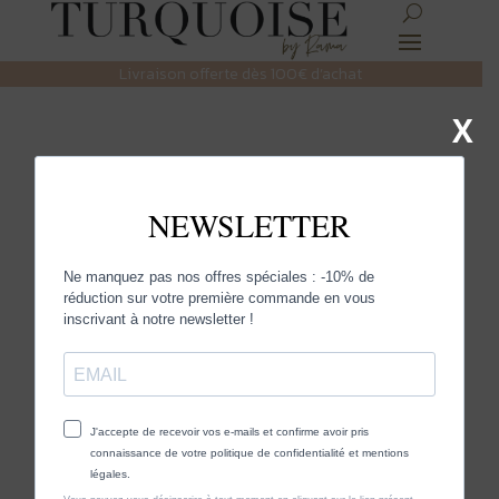
Livraison offerte dès 100€ d’achat
X
7Gold Casino: Einblicke
in die mobile Erfahrung
par
admoesx1t
|
Juin 30, 2026
|
Uncategorized
Die mobile Erfahrung spielt eine entscheidende Rolle
im modernen Online-Glücksspiel, und 7Gold Casino
ist da keine Ausnahme. Spieler können ihre
Lieblingsspiele bequem von unterwegs genießen, und
auf der Website finden Sie zahlreiche Informationen
zur Gestaltung der mobilen Nutzererfahrung. Mehr
dazu erfahren Sie in den
7Gold Casino Erfahrungen
,