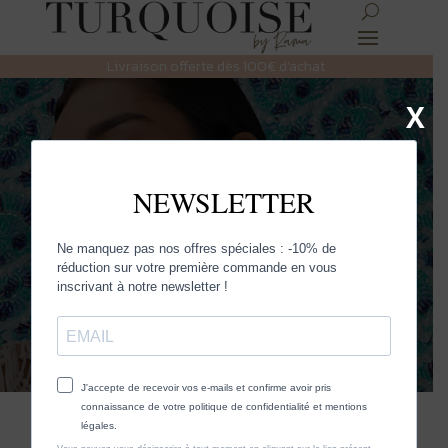
Livraison offerte dès 100€ d’achat
X
OLIVIA DAR
Découvrez la sélection Turquoise et
faites rayonner la femme qui est en
vous.