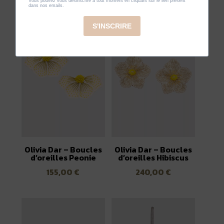
Olivia Dar – Boucles
Olivia Dar – Boucles
d’oreilles Peonie
d’oreilles Hibiscus
155,00
€
240,00
€