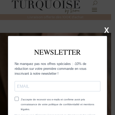
Livraison offerte dès 100€ d’achat
X
BROCHES
Découvrez des pièces uniques et tendance,
spécialement choisies pour vous chez
Turquoise
By Rama
.