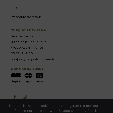
FAQ
Procédure de retour
TURQUOISE BY RAMA
Service clients
89 bd de la République
47000 Agen – France
05 53 47 49 60
bonjour@turquoisebyrama.fr
MODE DE PAIEMENT
Nous utilisons des cookies pour vous garantir la meilleure
expérience sur notre site web. Si vous continuez à utiliser