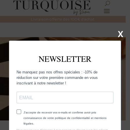
Livraison offerte dès 100€ d’achat
X
PARFUMS
Découvrez des pièces uniques et tendance,
spécialement choisies pour vous chez
Turquoise
By Rama
.