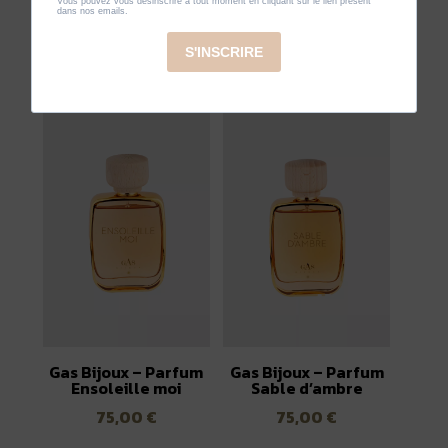
Gas Bijoux – Parfum
Gas Bijoux – Parfum
Ensoleille moi
Sable d’ambre
75,00
€
75,00
€