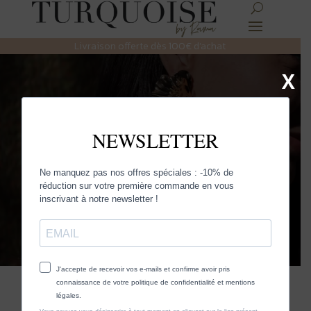
Livraison offerte dès 100€ d’achat
X
HABAHA