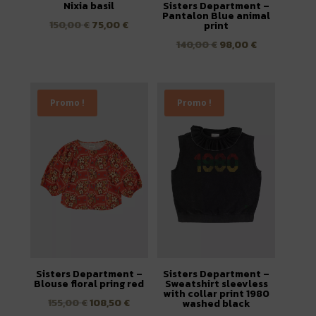
Nixia basil
Sisters Department –
Pantalon Blue animal
Le
Le
150,00
€
75,00
€
print
prix
prix
Le
Le
140,00
€
98,00
€
initial
actuel
prix
prix
était :
est :
initial
actuel
150,00 €.
75,00 €.
était :
est :
Promo !
Promo !
140,00 €.
98,00 €.
Sisters Department –
Sisters Department –
Blouse floral pring red
Sweatshirt sleevless
with collar print 1980
Le
Le
155,00
€
108,50
€
washed black