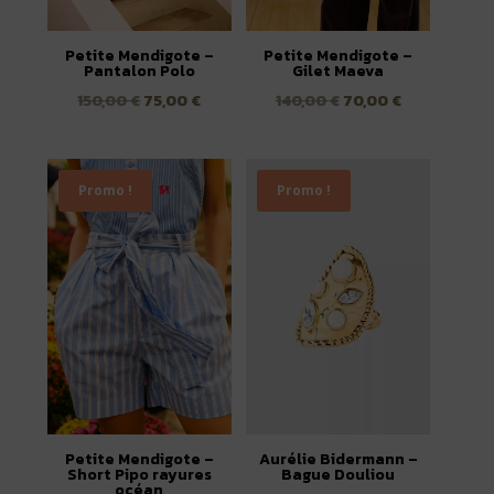
Petite Mendigote –
Petite Mendigote –
Pantalon Polo
Gilet Maeva
Le
Le
Le
Le
150,00
€
75,00
€
140,00
€
70,00
€
prix
prix
prix
prix
initial
actuel
initial
actuel
était :
est :
était :
est :
Promo !
Promo !
150,00 €.
75,00 €.
140,00 €.
70,00 €.
Petite Mendigote –
Aurélie Bidermann –
Short Pipo rayures
Bague Douliou
océan