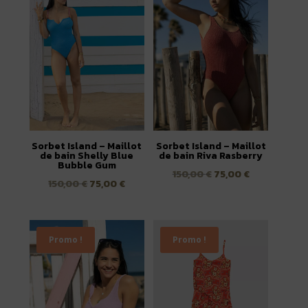
ancien
Sorbet Island – Maillot
Sorbet Island – Maillot
de bain Shelly Blue
de bain Riva Rasberry
Bubble Gum
Le
Le
150,00
€
75,00
€
Le
Le
150,00
€
75,00
€
prix
prix
prix
prix
initial
actuel
initial
actuel
était :
est :
était :
est :
Promo !
Promo !
150,00 €.
75,00 €.
150,00 €.
75,00 €.