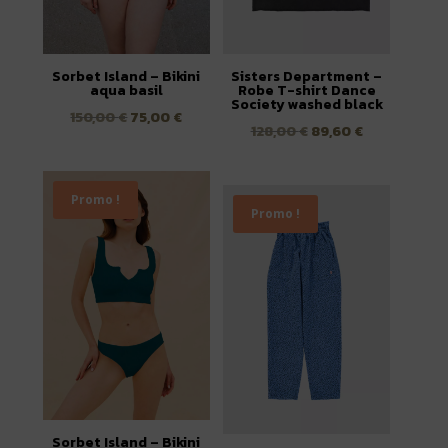
Sorbet Island – Bikini
Sisters Department –
aqua basil
Robe T-shirt Dance
Society washed black
Le
Le
150,00
€
75,00
€
Le
Le
128,00
€
89,60
€
prix
prix
prix
prix
initial
actuel
initial
actuel
était :
est :
Promo !
était :
est :
Promo !
150,00 €.
75,00 €.
128,00 €.
89,60 €.
Sorbet Island – Bikini