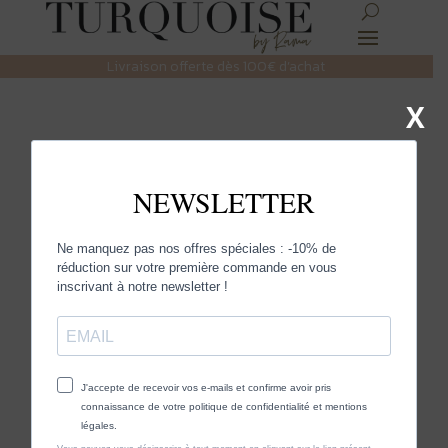
Livraison offerte dès 100€ d’achat
X
Aurélie Bidermann
Aurélie Bidermann