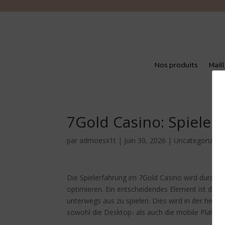
Nos produits
Mail
7Gold Casino: Spieler
par
admoesx1t
|
Juin 30, 2026
|
Uncategorized
Die Spielerfahrung im 7Gold Casino wird durch v
optimieren. Ein entscheidendes Element ist die m
unterwegs aus zu spielen. Dies wird in der heuti
sowohl die Desktop- als auch die mobile Plattf