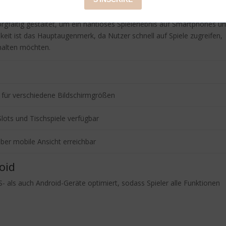
tzerfreundlichkeit
gfältig gestaltet, um ein nahtloses Spielerlebnis auf Smartphones u
keit ist das Hauptaugenmerk, da Nutzer schnell auf Spiele zugreifen,
halten möchten.
 für verschiedene Bildschirmgrößen
Slots und Tischspiele verfügbar
ber mobile Ansicht erreichbar
oid
- als auch Android-Geräte optimiert, sodass Spieler alle Funktionen