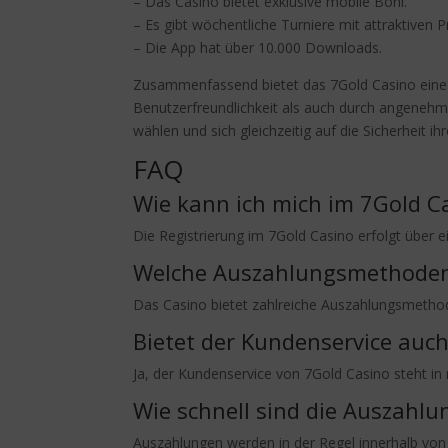
– Das Casino bietet exklusive mobile Boni.
– Es gibt wöchentliche Turniere mit attraktiven P
– Die App hat über 10.000 Downloads.
Zusammenfassend bietet das 7Gold Casino eine 
Benutzerfreundlichkeit als auch durch angenehme
wählen und sich gleichzeitig auf die Sicherheit ih
FAQ
Wie kann ich mich im 7Gold Ca
Die Registrierung im 7Gold Casino erfolgt über e
Welche Auszahlungsmethoden 
Das Casino bietet zahlreiche Auszahlungsmethod
Bietet der Kundenservice auch
Ja, der Kundenservice von 7Gold Casino steht i
Wie schnell sind die Auszahl
Auszahlungen werden in der Regel innerhalb von