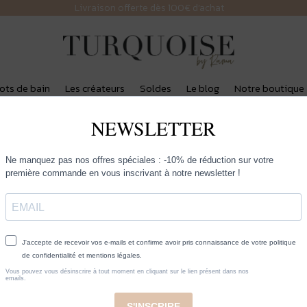
Livraison offerte dès 100€ d’achat
lots de bain
Les créateurs
Soldes
Le blog
Notre boutique
fahrung verbessern
erschiedene Aspekte geprägt, die das Gesamterlebnis für Spieler
obile Erfahrung, die Spielern die Möglichkeit bietet, bequem von
gen Zeit immer wichtiger, und
7Gold Casino bonus
sorgt dafür, dass
orm hochmodern sind.