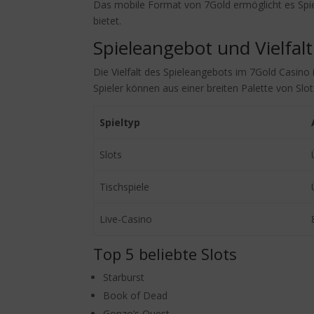
Das mobile Format von 7Gold ermöglicht es Spiele
bietet.
Spieleangebot und Vielfalt
Die Vielfalt des Spieleangebots im 7Gold Casino
Spieler können aus einer breiten Palette von Slo
Spieltyp
Slots
Tischspiele
Live-Casino
Top 5 beliebte Slots
Starburst
Book of Dead
Gonzo’s Quest