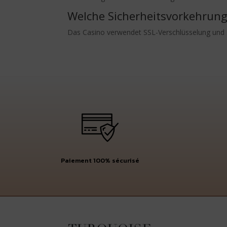
Welche Sicherheitsvorkehrunge
Das Casino verwendet SSL-Verschlüsselung und st
Paiement 100% sécurisé