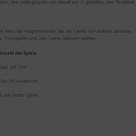
rn, ihre Lieblingsspiele von überall aus zu genießen, was Flexibilität
 ist eines der Hauptmerkmale, die das Casino von anderen abheben.
ts, Tischspielen und Live-Casino-Optionen wählen.
Anzahl der Spiele
Über 200 Titel
Über 30 Variationen
8 Live-Dealer-Spiele