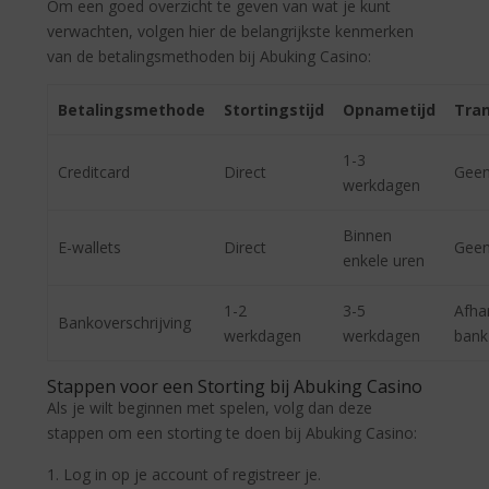
Om een goed overzicht te geven van wat je kunt
verwachten, volgen hier de belangrijkste kenmerken
van de betalingsmethoden bij Abuking Casino:
Betalingsmethode
Stortingstijd
Opnametijd
Tran
1-3
Creditcard
Direct
Gee
werkdagen
Binnen
E-wallets
Direct
Gee
enkele uren
1-2
3-5
Afhan
Bankoverschrijving
werkdagen
werkdagen
bank
Stappen voor een Storting bij Abuking Casino
Als je wilt beginnen met spelen, volg dan deze
stappen om een storting te doen bij Abuking Casino:
Log in op je account of registreer je.