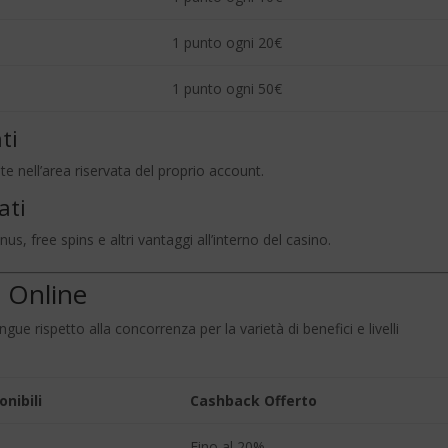
1 punto ogni 20€
1 punto ogni 50€
ti
nte nell’area riservata del proprio account.
ati
us, free spins e altri vantaggi all’interno del casino.
ò Online
gue rispetto alla concorrenza per la varietà di benefici e livelli
onibili
Cashback Offerto
Fino al 20%