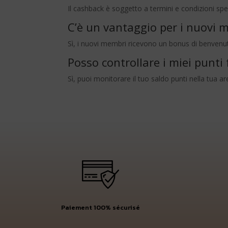
Il cashback è soggetto a termini e condizioni specif
C’è un vantaggio per i nuovi 
Sì, i nuovi membri ricevono un bonus di benvenu
Posso controllare i miei punti
Sì, puoi monitorare il tuo saldo punti nella tua ar
Paiement 100% sécurisé