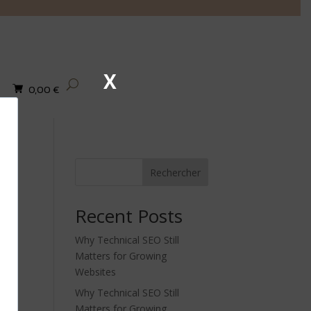
X
0,00
€
Rechercher
Recent Posts
Why Technical SEO Still
Matters for Growing
Websites
Why Technical SEO Still
Matters for Growing