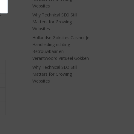
Websites
:
Why Technical SEO Still
Matters for Growing
Websites
Hollandse Goksites Casino: Je
Handleiding richting
Betrouwbaar en
Verantwoord Virtueel Gokken
Why Technical SEO Still
Matters for Growing
Websites