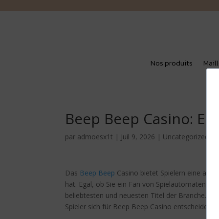
Nos produits
Mail
Beep Beep Casino: Ein
par
admoesx1t
|
Juil 9, 2026
|
Uncategorized
Das
Beep Beep
Casino bietet Spielern eine auf
hat. Egal, ob Sie ein Fan von Spielautomaten, Tis
beliebtesten und neuesten Titel der Branche. Die
Spieler sich für Beep Beep Casino entscheiden.