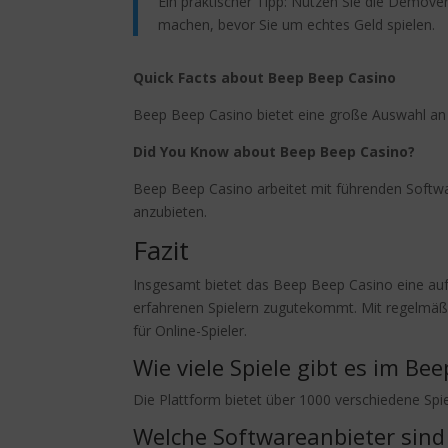
Ein praktischer Tipp: Nutzen Sie die Demover
machen, bevor Sie um echtes Geld spielen.
Quick Facts about Beep Beep Casino
Beep Beep Casino bietet eine große Auswahl an üb
Did You Know about Beep Beep Casino?
Beep Beep Casino arbeitet mit führenden Softwa
anzubieten.
Fazit
Insgesamt bietet das Beep Beep Casino eine aufr
erfahrenen Spielern zugutekommt. Mit regelmäßi
für Online-Spieler.
Wie viele Spiele gibt es im Be
Die Plattform bietet über 1000 verschiedene Spie
Welche Softwareanbieter sind