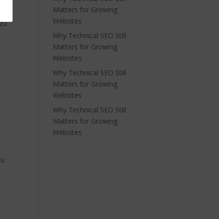
Matters for Growing
Websites
 zu
Why Technical SEO Still
Matters for Growing
Websites
Why Technical SEO Still
Matters for Growing
Websites
Why Technical SEO Still
Matters for Growing
Websites
zu