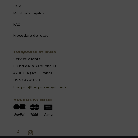
CGV
Mentions légales
FAQ
Procédure de retour
TURQUOISE BY RAMA
Service clients
89 bd de la République
47000 Agen – France
05 53 47 49 60
bonjour@turquoisebyrama.fr
MODE DE PAIEMENT