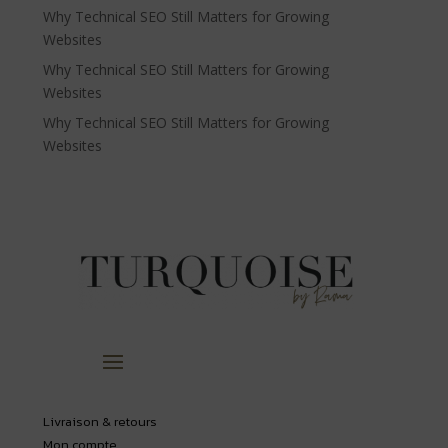
Why Technical SEO Still Matters for Growing
Websites
Why Technical SEO Still Matters for Growing
Websites
Why Technical SEO Still Matters for Growing
Websites
Livraison & retours
Mon compte