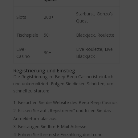
Starburst, Gonzo’s
Slots
200+
Quest
Tischspiele
50+
Blackjack, Roulette
Live-
Live Roulette, Live
30+
Casino
Blackjack
Registrierung und Einstieg
Die Registrierung im Beep Beep Casino ist einfach
und unkompliziert. Folgen Sie diesen Schritten, um
schnell zu starten:
Besuchen Sie die Website des Beep Beep Casinos.
Klicken Sie auf „Registrieren“ und füllen Sie das
Anmeldeformular aus.
Bestätigen Sie Ihre E-Mail-Adresse.
Führen Sie Ihre erste Einzahlung durch und