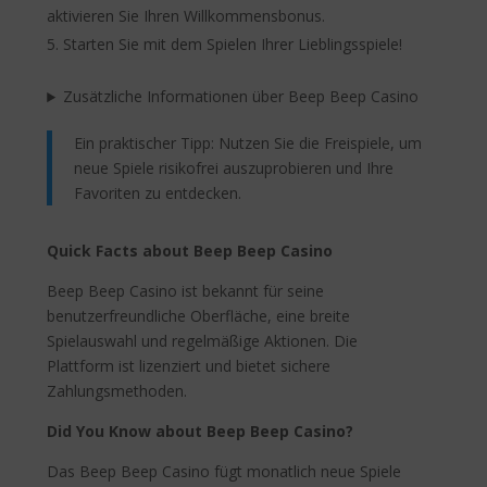
aktivieren Sie Ihren Willkommensbonus.
Starten Sie mit dem Spielen Ihrer Lieblingsspiele!
Zusätzliche Informationen über Beep Beep Casino
Ein praktischer Tipp: Nutzen Sie die Freispiele, um
neue Spiele risikofrei auszuprobieren und Ihre
Favoriten zu entdecken.
Quick Facts about Beep Beep Casino
Beep Beep Casino ist bekannt für seine
benutzerfreundliche Oberfläche, eine breite
Spielauswahl und regelmäßige Aktionen. Die
Plattform ist lizenziert und bietet sichere
Zahlungsmethoden.
Did You Know about Beep Beep Casino?
Das Beep Beep Casino fügt monatlich neue Spiele