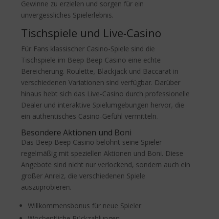
Gewinne zu erzielen und sorgen für ein
unvergessliches Spielerlebnis.
Tischspiele und Live-Casino
Für Fans klassischer Casino-Spiele sind die
Tischspiele im Beep Beep Casino eine echte
Bereicherung. Roulette, Blackjack und Baccarat in
verschiedenen Variationen sind verfügbar. Darüber
hinaus hebt sich das Live-Casino durch professionelle
Dealer und interaktive Spielumgebungen hervor, die
ein authentisches Casino-Gefühl vermitteln.
Besondere Aktionen und Boni
Das Beep Beep Casino belohnt seine Spieler
regelmäßig mit speziellen Aktionen und Boni. Diese
Angebote sind nicht nur verlockend, sondern auch ein
großer Anreiz, die verschiedenen Spiele
auszuprobieren.
Willkommensbonus für neue Spieler
Wöchentliche Rückzahlungen