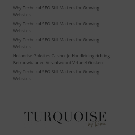
Why Technical SEO Still Matters for Growing
Websites
Why Technical SEO Still Matters for Growing
Websites
Why Technical SEO Still Matters for Growing
Websites
Hollandse Goksites Casino: Je Handleiding richting
Betrouwbaar en Verantwoord Virtueel Gokken
Why Technical SEO Still Matters for Growing
Websites