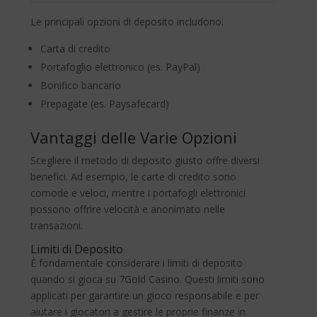
Le principali opzioni di deposito includono:
Carta di credito
Portafoglio elettronico (es. PayPal)
Bonifico bancario
Prepagate (es. Paysafecard)
Vantaggi delle Varie Opzioni
Scegliere il metodo di deposito giusto offre diversi
benefici. Ad esempio, le carte di credito sono
comode e veloci, mentre i portafogli elettronici
possono offrire velocità e anonimato nelle
transazioni.
Limiti di Deposito
È fondamentale considerare i limiti di deposito
quando si gioca su 7Gold Casino. Questi limiti sono
applicati per garantire un gioco responsabile e per
aiutare i giocatori a gestire le proprie finanze in