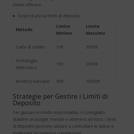
modo efficace.
Scopri di più sui limiti di deposito
Limite
Limite
Metodo
Minimo
Massimo
Carta di credito
10€
5000€
Portafoglio
10€
2000€
elettronico
Bonifico bancario
50€
10000€
Strategie per Gestire i Limiti di
Deposito
Per giocare in modo responsabile, è consigliato
stabilire un budget mensile e attenersi ad esso. I limiti
di deposito possono aiutare a controllare le spese e
migliorare l’esperienza complessiva.