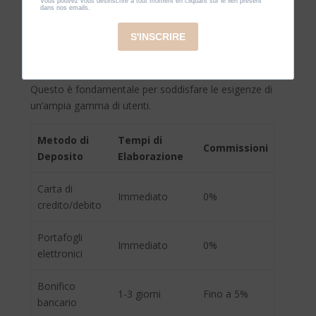
Casino app
, che ti consente di gestire le tue finanze
in modo diretto e semplice.
Metodi di Deposito Offerti
Quando si tratta di depositare fondi su 7Gold Casino,
i giocatori hanno a disposizione diverse opzioni.
Questo è fondamentale per soddisfare le esigenze di
un’ampia gamma di utenti.
Metodo di
Tempi di
Commissioni
Deposito
Elaborazione
Carta di
Immediato
0%
credito/debito
Portafogli
Immediato
0%
elettronici
Bonifico
1-3 giorni
Fino a 5%
bancario