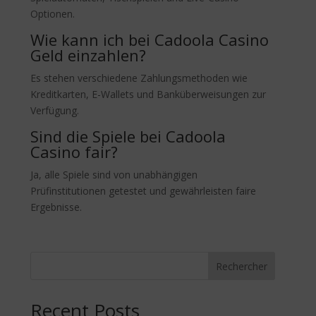
Optionen.
Wie kann ich bei Cadoola Casino
Geld einzahlen?
Es stehen verschiedene Zahlungsmethoden wie
Kreditkarten, E-Wallets und Banküberweisungen zur
Verfügung.
Sind die Spiele bei Cadoola
Casino fair?
Ja, alle Spiele sind von unabhängigen
Prüfinstitutionen getestet und gewährleisten faire
Ergebnisse.
Rechercher
Recent Posts