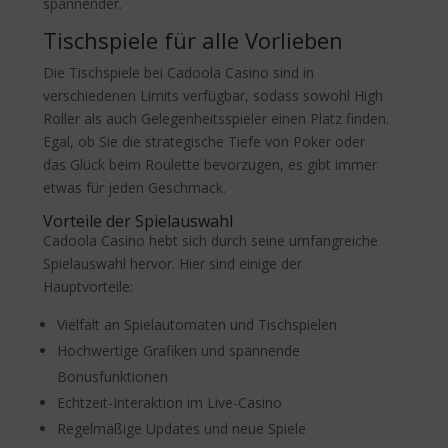
spannender.
Tischspiele für alle Vorlieben
Die Tischspiele bei Cadoola Casino sind in
verschiedenen Limits verfügbar, sodass sowohl High
Roller als auch Gelegenheitsspieler einen Platz finden.
Egal, ob Sie die strategische Tiefe von Poker oder
das Glück beim Roulette bevorzugen, es gibt immer
etwas für jeden Geschmack.
Vorteile der Spielauswahl
Cadoola Casino hebt sich durch seine umfangreiche
Spielauswahl hervor. Hier sind einige der
Hauptvorteile:
Vielfalt an Spielautomaten und Tischspielen
Hochwertige Grafiken und spannende
Bonusfunktionen
Echtzeit-Interaktion im Live-Casino
Regelmäßige Updates und neue Spiele