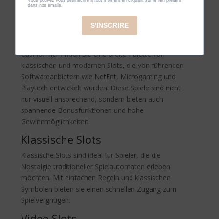
über die Casino-Plattform zu erfahren, besuchen Sie
Cadoola Casino online
.
Vielfältige Spielautomaten
Die Spielautomaten sind das Herzstück von Cadoola
Casino. Hier finden Sie eine breite Palette von
klassischen und modernen Slots, die von führenden
Softwareanbietern wie NetEnt, Microgaming und
Playtech entwickelt wurden. Diese Spiele sind nicht
nur visuell ansprechend, sondern bieten auch
spannende Bonusfunktionen und hohe
Gewinnmöglichkeiten.
Klassische Slots
Klassische Slots sind ideal für Spieler, die die
Nostalgie traditioneller Spielautomaten erleben
möchten. Mit einfachen Regeln und klassischen
Symbolen bieten sie einen schnellen Zugang zum
Spielvergnügen.
Video Slots