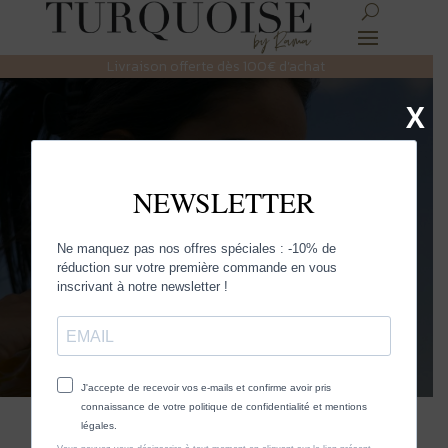
Livraison offerte dès 100€ d’achat
X
Fete des mères
Découvrez la sélection Turquoise et
faites rayonner la femme qui est en
vous.