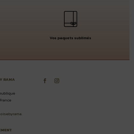
Vos paquets sublimés
BY RAMA
publique
France
oisebyrama.
EMENT