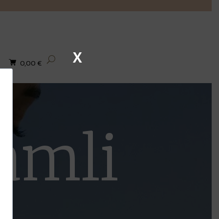
X
0,00
€
amli