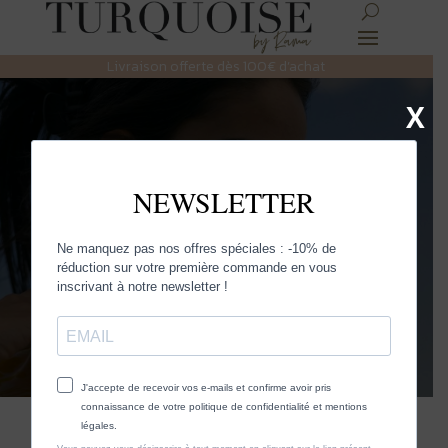
Livraison offerte dès 100€ d’achat
X
Les Ecuadors
Découvrez la sélection Turquoise et
faites rayonner la femme qui est en
vous.