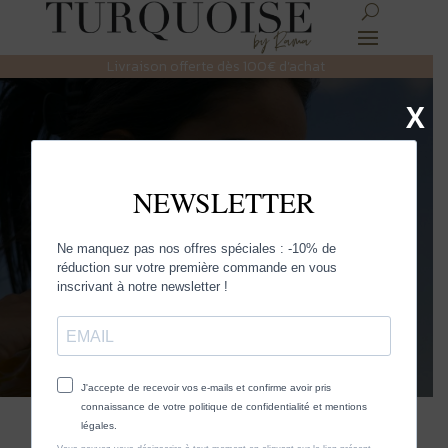
Livraison offerte dès 100€ d’achat
X
Monsens
Découvrez la sélection Turquoise et
faites rayonner la femme qui est en
vous.