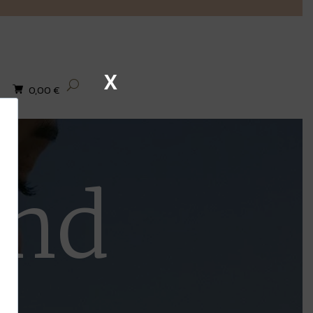
X
0,00
€
and