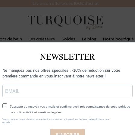
Livraison offerte dès 100€ d’achat
lots de bain
Les créateurs
Soldes
Le blog
Notre boutique
rbet Isl