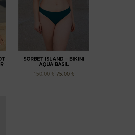
OT
SORBET ISLAND – BIKINI
ER
AQUA BASIL
Le
Le
150,00
€
75,00
€
x
prix
prix
uel
initial
actuel
 :
était :
est :
00 €.
150,00 €.
75,00 €.