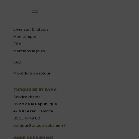
Livraison & retours
Mon compte
CGV
Mentions légales
FAQ
Procédure de retour
TURQUOISE BY RAMA
Service clients
89 bd de la République
47000 Agen – France
05 53 47 49 60
bonjour@turquoisebyrama.fr
MODE DE PAIEMENT