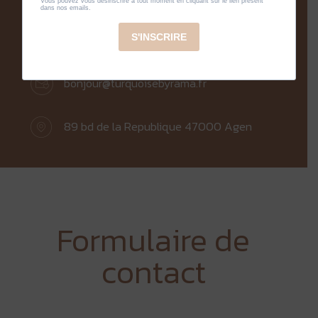
05 53 47 49 60
bonjour@turquoisebyrama.fr
89 bd de la Republique 47000 Agen
Formulaire de
contact