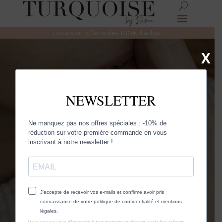
Livraison offerte dès 100€ d’achat
X
Contactez-
nous
Des questions ? Un mot doux ? Contactez-nous
ou rendez-vous dans notre boutique à Agen
(47).