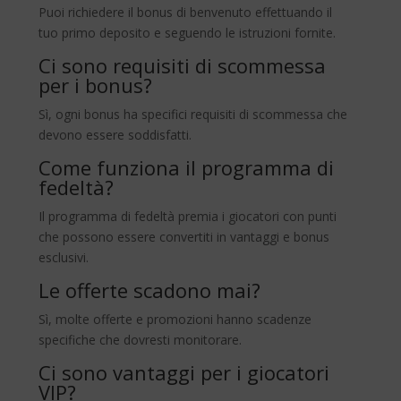
Puoi richiedere il bonus di benvenuto effettuando il
tuo primo deposito e seguendo le istruzioni fornite.
Ci sono requisiti di scommessa
per i bonus?
Sì, ogni bonus ha specifici requisiti di scommessa che
devono essere soddisfatti.
Come funziona il programma di
fedeltà?
Il programma di fedeltà premia i giocatori con punti
che possono essere convertiti in vantaggi e bonus
esclusivi.
Le offerte scadono mai?
Sì, molte offerte e promozioni hanno scadenze
specifiche che dovresti monitorare.
Ci sono vantaggi per i giocatori
VIP?