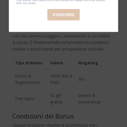
opportunità messe a disposizione.
Bonus di Benvenuto: Un Inizio Sfavillante
Il bonus di benvenuto è uno degli aspetti più
affascinanti per i nuovi giocatori di DivaSpin Casino.
Questo incentivo permette ai nuovi iscritti di giocare
con una somma maggiore, aumentando le possibilità
di vincita. È fondamentale comprendere le condizioni
relative a questi bonus per un’esperienza ottimale.
Tipo di Bonus
Valore
Wagering
Bonus di
100% fino a
30x
Registrazione
€200
50 giri
Divieto di
Free Spins
gratuiti
scommessa
Condizioni del Bonus
I bonus includono requisiti di scommessa che i