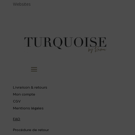
Websites
Livraison & retours
Mon compte
CGV
Mentions légales
FAQ
Procédure de retour