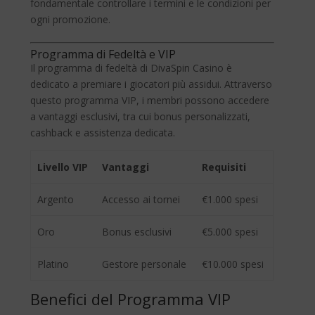
fondamentale controllare i termini e le condizioni per
ogni promozione.
Programma di Fedeltà e VIP
Il programma di fedeltà di DivaSpin Casino è
dedicato a premiare i giocatori più assidui. Attraverso
questo programma VIP, i membri possono accedere
a vantaggi esclusivi, tra cui bonus personalizzati,
cashback e assistenza dedicata.
Livello VIP
Vantaggi
Requisiti
Argento
Accesso ai tornei
€1.000 spesi
Oro
Bonus esclusivi
€5.000 spesi
Platino
Gestore personale
€10.000 spesi
Benefici del Programma VIP