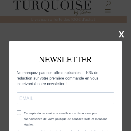
Livraison offerte dès 100€ d’achat
X
DivaSpin Casino: Offerte
e Vantaggi
par
admoesx1t
|
Juil 3, 2026
|
Uncategorized
DivaSpin Casino offre una serie di vantaggi
entusiasmanti ai nuovi e vecchi membri. Concepito
per garantire un’ottima esperienza di gioco, questo
casinò online propone bonus appetitosi e promozioni
diverse per attrarre e mantenere i giocatori. Per
scoprire tutte le offerte disponibili, visita subito
divaspin-it.it
e inizia a sfruttare le incredibili