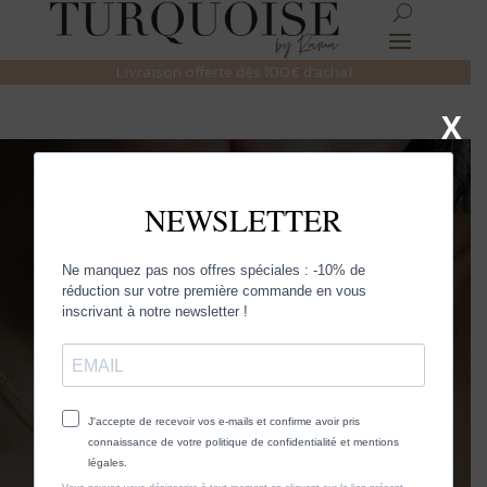
Livraison offerte dès 100€ d’achat
X
Flow
er