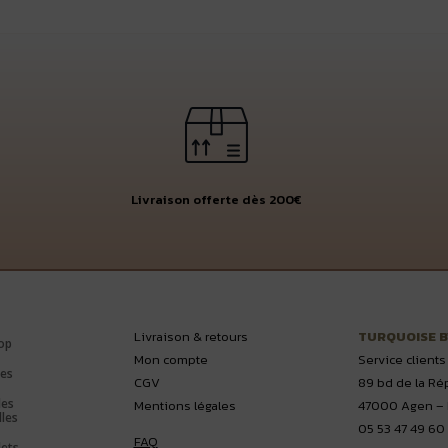
Livraison offerte dès 200€
Livraison & retours
TURQUOISE 
op
Mon compte
Service clients
es
CGV
89 bd de la Ré
les
Mentions légales
47000 Agen – 
lles
05 53 47 49 60
FAQ
lets