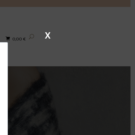
X
0,00
€