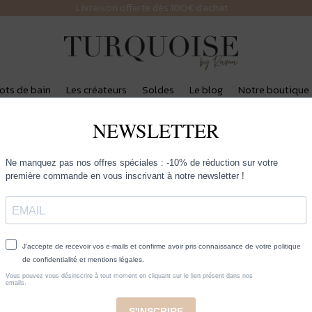
Livraison offerte dès 100€ d’achat
lots de bain
Les créateurs
Soldes
Le blog
Notre boutique
SIGAL