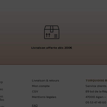
Livraison offerte dès 200€
Livraison & retours
TURQUOISE 
op
Mon compte
Service clients
es
CGV
89 bd de la Ré
les
Mentions légales
47000 Agen – 
lles
05 53 47 49 60
FAQ
lets