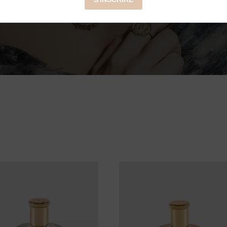
z la sélection Turquoise et faites rayonner la femme qui est e