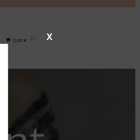
X
0,00
€