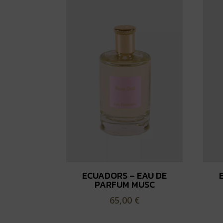
récent
au
plus
ancien
ECUADORS – EAU DE
PARFUM MUSC
65,00
€