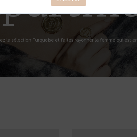
partme
z la sélection Turquoise et faites rayonner la femme qui est e