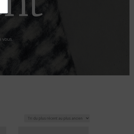
nt
n vous.