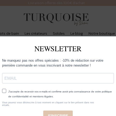
Livraison offerte dès 100€ d’achat
lots de bain
Les créateurs
Soldes
Le blog
Notre boutique
Sisters