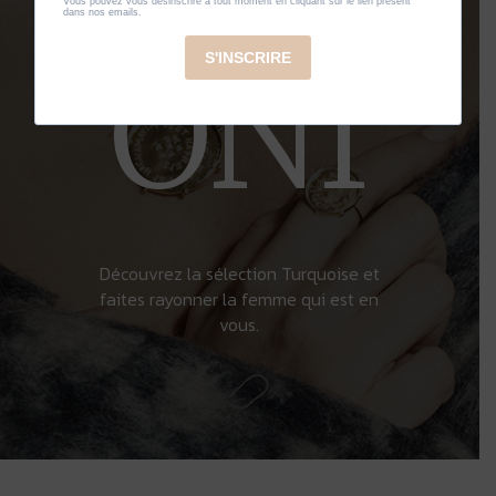
BAR
ONI
Découvrez la sélection Turquoise et
faites rayonner la femme qui est en
vous.