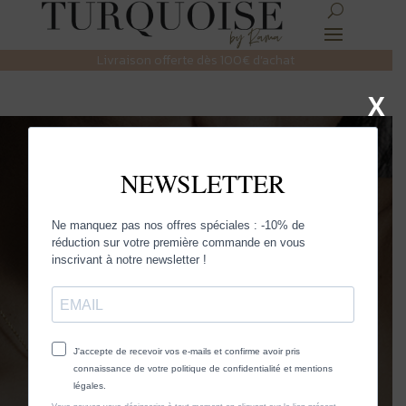
Livraison offerte dès 100€ d’achat
X
VANE
SSA