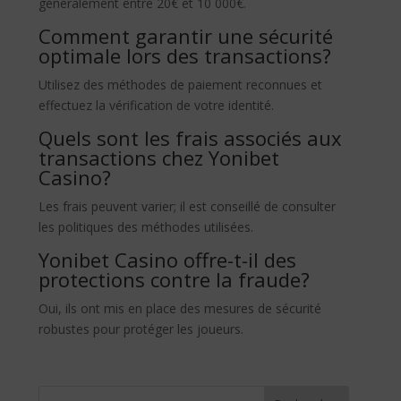
généralement entre 20€ et 10 000€.
Comment garantir une sécurité
optimale lors des transactions?
Utilisez des méthodes de paiement reconnues et
effectuez la vérification de votre identité.
Quels sont les frais associés aux
transactions chez Yonibet
Casino?
Les frais peuvent varier; il est conseillé de consulter
les politiques des méthodes utilisées.
Yonibet Casino offre-t-il des
protections contre la fraude?
Oui, ils ont mis en place des mesures de sécurité
robustes pour protéger les joueurs.