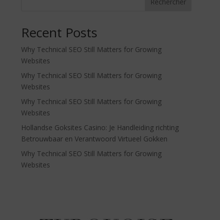
Rechercher
Recent Posts
Why Technical SEO Still Matters for Growing
Websites
Why Technical SEO Still Matters for Growing
Websites
Why Technical SEO Still Matters for Growing
Websites
Hollandse Goksites Casino: Je Handleiding richting
Betrouwbaar en Verantwoord Virtueel Gokken
Why Technical SEO Still Matters for Growing
Websites