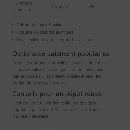
Virement
1-3 jours
50€
bancaire
Option de dépôt Flexibles.
Mesures de sécurité avancées.
Service client disponible pour l’assistance.
Options de paiement populaires
Parmi les options disponibles, les cartes de crédit et
les portefeuilles électroniques sont les plus prisées
par les joueurs. Elles offrent rapidité et sécurité,
rendant le processus simple.
Conseils pour un dépôt réussi
Il est conseillé de vérifier les limites de dépôt
imposées par Yonibet Casino pour éviter toute
surprise indésirable.