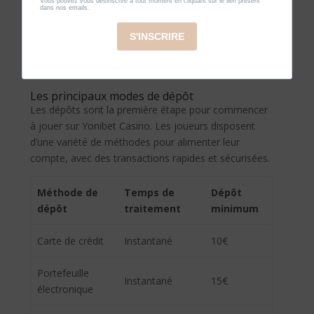
options variées et une interface conviviale, les
utilisateurs peuvent facilement gérer leurs dépôts et
retraits, comme en témoigne
yonibet nouvelle
adresse
, où l’importance de ces opérations est
soulignée.
Les principaux modes de dépôt
Les dépôts sont la première étape pour commencer
à jouer sur Yonibet Casino. Les joueurs disposent
d’une variété de méthodes pour alimenter leur
compte, avec des transactions rapides et sécurisées.
Méthode de
Temps de
Dépôt
dépôt
traitement
minimum
Carte de crédit
Instantané
10€
Portefeuille
Instantané
15€
électronique