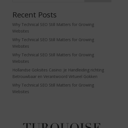
Recent Posts
Why Technical SEO Still Matters for Growing
Websites
Why Technical SEO Still Matters for Growing
Websites
Why Technical SEO Still Matters for Growing
Websites
Hollandse Goksites Casino: Je Handleiding richting
Betrouwbaar en Verantwoord Virtueel Gokken
Why Technical SEO Still Matters for Growing
Websites