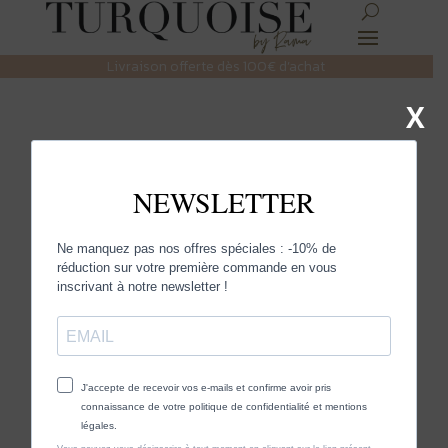
Livraison offerte dès 100€ d’achat
X
Happy Hugo Casino: Ein
Blick auf die
Spielauswahl
par
admoesx1t
|
Juil 9, 2026
|
Uncategorized
Das Happy Hugo Casino hat sich schnell einen
Namen in der Online-Spielwelt gemacht,
insbesondere durch seine beeindruckende
Spielauswahl. Spieler können in diesem Casino eine
Vielzahl von Spielen finden, die nicht nur spannend
sind, sondern auch ein aufregendes Spielerlebnis