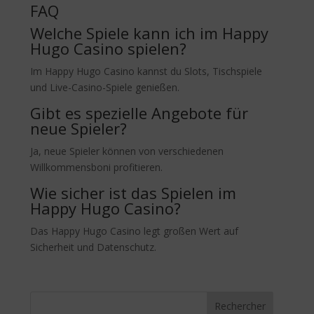
FAQ
Welche Spiele kann ich im Happy
Hugo Casino spielen?
Im Happy Hugo Casino kannst du Slots, Tischspiele
und Live-Casino-Spiele genießen.
Gibt es spezielle Angebote für
neue Spieler?
Ja, neue Spieler können von verschiedenen
Willkommensboni profitieren.
Wie sicher ist das Spielen im
Happy Hugo Casino?
Das Happy Hugo Casino legt großen Wert auf
Sicherheit und Datenschutz.
Rechercher