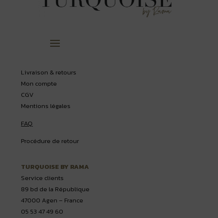
Livraison & retours
Mon compte
CGV
Mentions légales
FAQ
Procédure de retour
TURQUOISE BY RAMA
Service clients
89 bd de la République
47000 Agen – France
05 53 47 49 60