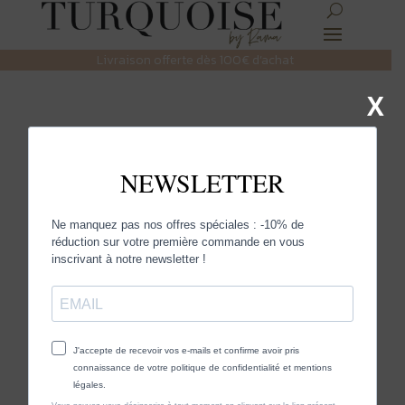
Livraison offerte dès 100€ d’achat
X
LA TENDANCES DES
BIJOUX XXL
par
Laura Leardi
|
Juin 6, 2024
|
Uncategorized
Pour une soirée ou pour égayer une tenue
décontractée, misez sur les bijoux XXL !
Devenus les
favoris des passionnés de mode à la recherche d’une
déclaration audacieuse, ces pièces se distinguent par
leur taille imposante et leur design saisissant.
Parez-vous d’un style unique et tendance en arborant
fièrement
colliers
, boucles,
bagues
ou bracelets XXL,