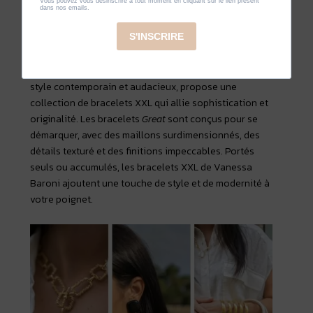
mais attention pas tout en même temps une pièce à la
fois suffit !
Craquez pour les bracelets mailles XXL de
chez
Vanessa Baroni
, une marque réputée pour son
style contemporain et audacieux, propose une
collection de bracelets XXL qui allie sophistication et
originalité. Les bracelets
Great
sont conçus pour se
démarquer, avec des maillons surdimensionnés, des
détails texturé et des finitions impeccables. Portés
seuls ou accumulés, les bracelets XXL de Vanessa
Baroni ajoutent une touche de style et de modernité à
votre poignet.