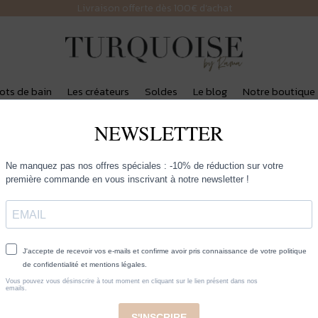
Livraison offerte dès 100€ d’achat
lots de bain
Les créateurs
Soldes
Le blog
Notre boutique
capable au sens des articles 1123 et suivants du Code civil, ou
sentes conditions générales.
ama.fr/
met à disposition des Clients :
’information présente sur le Site, notamment textes – images – vidé