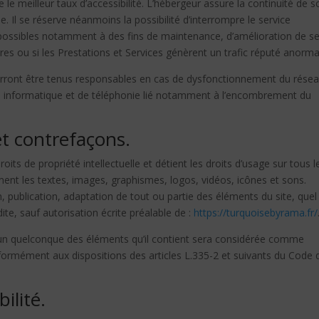
e le meilleur taux d’accessibilité. L’hébergeur assure la continuité de s
e. Il se réserve néanmoins la possibilité d’interrompre le service
 possibles notamment à des fins de maintenance, d’amélioration de s
ures ou si les Prestations et Services génèrent un trafic réputé anorma
urront être tenus responsables en cas de dysfonctionnement du rése
el informatique et de téléphonie lié notamment à l’encombrement du
 et contrefaçons.
oits de propriété intellectuelle et détient les droits d’usage sur tous l
ment les textes, images, graphismes, logos, vidéos, icônes et sons.
, publication, adaptation de tout ou partie des éléments du site, quel
dite, sauf autorisation écrite préalable de :
https://turquoisebyrama.fr/
l’un quelconque des éléments qu’il contient sera considérée comme
formément aux dispositions des articles L.335-2 et suivants du Code 
ilité.