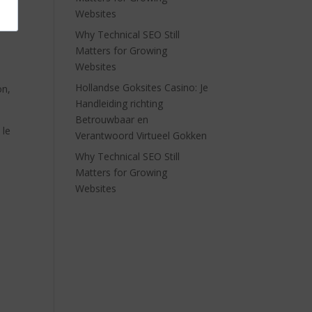
Websites
on
Why Technical SEO Still
Matters for Growing
Websites
Hollandse Goksites Casino: Je
on,
Handleiding richting
Betrouwbaar en
 le
Verantwoord Virtueel Gokken
Why Technical SEO Still
Matters for Growing
Websites