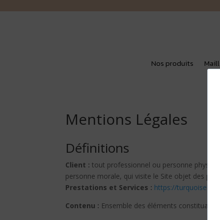
Nos produits
Mail
Mentions Légales
Définitions
Client :
tout professionnel ou personne physique 
personne morale, qui visite le Site objet des pré
Prestations et Services :
https://turquoisebyr
Contenu :
Ensemble des éléments constituants l