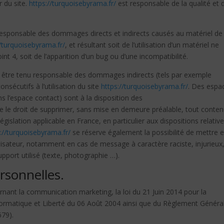
r du site.
https://turquoisebyrama.fr/
est responsable de la qualité et 
responsable des dommages directs et indirects causés au matériel de
//turquoisebyrama.fr/
, et résultant soit de l’utilisation d’un matériel ne
t 4, soit de l’apparition d’un bug ou d’une incompatibilité.
être tenu responsable des dommages indirects (tels par exemple
sécutifs à l’utilisation du site
https://turquoisebyrama.fr/
. Des espa
ns l’espace contact) sont à la disposition des
e le droit de supprimer, sans mise en demeure préalable, tout conte
gislation applicable en France, en particulier aux dispositions relativ
://turquoisebyrama.fr/
se réserve également la possibilité de mettre 
utilisateur, notamment en cas de message à caractère raciste, injurieux
pport utilisé (texte, photographie …).
rsonnelles.
nant la communication marketing, la loi du 21 Juin 2014 pour la
formatique et Liberté du 06 Août 2004 ainsi que du Règlement Généra
679).