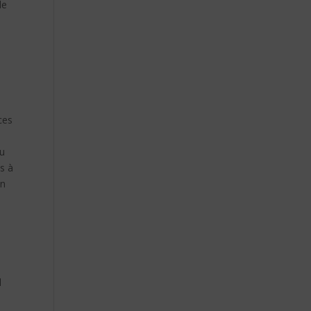
de
ces
nu
es à
en
,
l