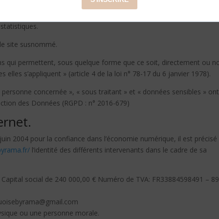
rmation (s) » qui correspondent à l’ensemble des données
tps://turquoisebyrama.fr/
pour la gestion de votre compte, de la gesti
 statistiques.
 le site susnommé.
s qui permettent, sous quelque forme que ce soit, directement ou n
 elles s’appliquent » (article 4 de la loi n° 78-17 du 6 janvier 1978).
personne concernée », « sous traitant » et « données sensibles » ont
tection des Données (RGPD : n° 2016-679)
ernet.
1 juin 2004 pour la confiance dans l’économie numérique, il est précisé
byrama.fr/
l’identité des différents intervenants dans le cadre de sa
se Capital social de 240 000,00 € Numéro de TVA: FR33884598491 – 89
rquoisebyrama@gmail.com
ysique ou une personne morale.