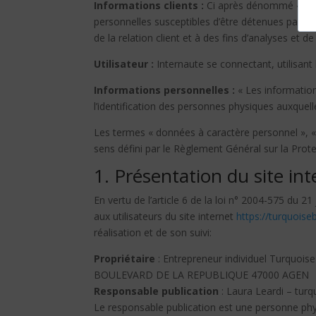
Informations clients :
Ci après dénommé « Info
personnelles susceptibles d’être détenues par
ht
de la relation client et à des fins d’analyses et de
Utilisateur :
Internaute se connectant, utilisant
Informations personnelles :
« Les information
l’identification des personnes physiques auxquelles
Les termes « données à caractère personnel », « 
sens défini par le Règlement Général sur la Pro
1. Présentation du site int
En vertu de l’article 6 de la loi n° 2004-575 du 2
aux utilisateurs du site internet
https://turquoise
réalisation et de son suivi:
Propriétaire
: Entrepreneur individuel Turquoi
BOULEVARD DE LA REPUBLIQUE 47000 AGEN
Responsable publication
: Laura Leardi – tu
Le responsable publication est une personne ph