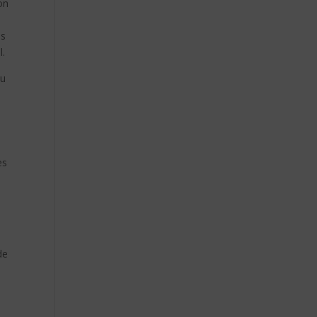
on
es
l.
au
es
.
de