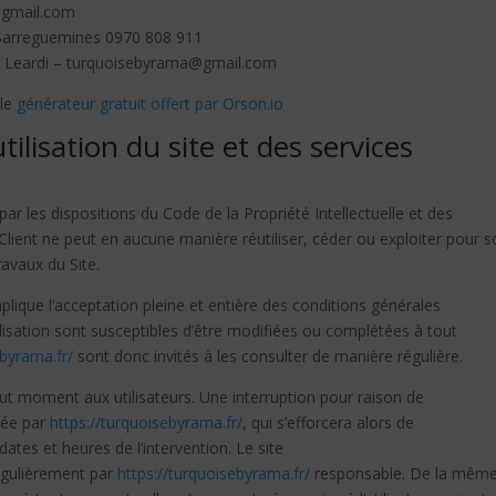
@gmail.com
 Sarreguemines 0970 808 911
a Leardi – turquoisebyrama@gmail.com
 le
générateur gratuit offert par Orson.io
tilisation du site et des services
ar les dispositions du Code de la Propriété Intellectuelle et des
Client ne peut en aucune manière réutiliser, céder ou exploiter pour s
avaux du Site.
plique l’acceptation pleine et entière des conditions générales
utilisation sont susceptibles d’être modifiées ou complétées à tout
ebyrama.fr/
sont donc invités à les consulter de manière régulière.
ut moment aux utilisateurs. Une interruption pour raison de
dée par
https://turquoisebyrama.fr/
, qui s’efforcera alors de
tes et heures de l’intervention. Le site
égulièrement par
https://turquoisebyrama.fr/
responsable. De la mêm