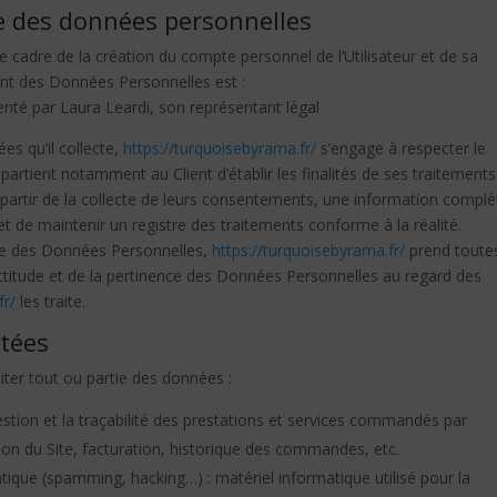
te des données personnelles
 cadre de la création du compte personnel de l’Utilisateur et de sa
ment des Données Personnelles est :
enté par Laura Leardi, son représentant légal
s qu’il collecte,
https://turquoisebyrama.fr/
s’engage à respecter le
appartient notamment au Client d’établir les finalités de ses traitement
à partir de la collecte de leurs consentements, une information complè
t de maintenir un registre des traitements conforme à la réalité.
te des Données Personnelles,
https://turquoisebyrama.fr/
prend toute
actitude et de la pertinence des Données Personnelles au regard des
fr/
les traite.
ctées
iter tout ou partie des données :
gestion et la traçabilité des prestations et services commandés par
ation du Site, facturation, historique des commandes, etc.
atique (spamming, hacking…) : matériel informatique utilisé pour la