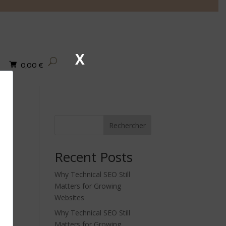
X
0,00
€
Rechercher
Recent Posts
Why Technical SEO Still
Matters for Growing
Websites
os.
Why Technical SEO Still
Matters for Growing