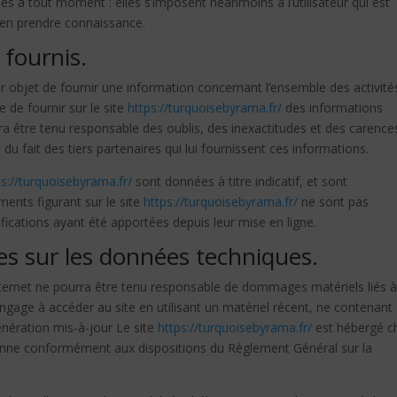
es à tout moment : elles s’imposent néanmoins à l’utilisateur qui est
 d’en prendre connaissance.
 fournis.
 objet de fournir une information concernant l’ensemble des activité
e de fournir sur le site
https://turquoisebyrama.fr/
des informations
rra être tenu responsable des oublis, des inexactitudes et des carence
 du fait des tiers partenaires qui lui fournissent ces informations.
ps://turquoisebyrama.fr/
sont données à titre indicatif, et sont
ements figurant sur le site
https://turquoisebyrama.fr/
ne sont pas
fications ayant été apportées depuis leur mise en ligne.
les sur les données techniques.
e Internet ne pourra être tenu responsable de dommages matériels liés à
e s’engage à accéder au site en utilisant un matériel récent, ne contenant
énération mis-à-jour Le site
https://turquoisebyrama.fr/
est hébergé c
péenne conformément aux dispositions du Règlement Général sur la