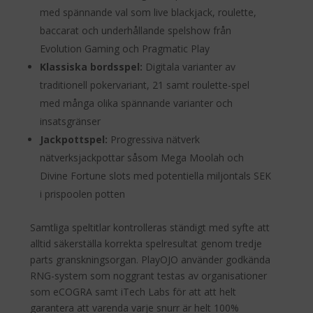
med spännande val som live blackjack, roulette,
baccarat och underhållande spelshow från
Evolution Gaming och Pragmatic Play
Klassiska bordsspel:
Digitala varianter av
traditionell pokervariant, 21 samt roulette-spel
med många olika spännande varianter och
insatsgränser
Jackpottspel:
Progressiva nätverk
nätverksjackpottar såsom Mega Moolah och
Divine Fortune slots med potentiella miljontals SEK
i prispoolen potten
Samtliga speltitlar kontrolleras ständigt med syfte att
alltid säkerställa korrekta spelresultat genom tredje
parts granskningsorgan. PlayOJO använder godkända
RNG-system som noggrant testas av organisationer
som eCOGRA samt iTech Labs för att att helt
garantera att varenda varje snurr är helt 100%