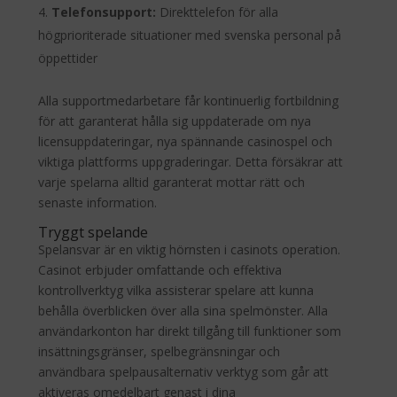
Telefonsupport:
Direkttelefon för alla
högprioriterade situationer med svenska personal på
öppettider
Alla supportmedarbetare får kontinuerlig fortbildning
för att garanterat hålla sig uppdaterade om nya
licensuppdateringar, nya spännande casinospel och
viktiga plattforms uppgraderingar. Detta försäkrar att
varje spelarna alltid garanterat mottar rätt och
senaste information.
Tryggt spelande
Spelansvar är en viktig hörnsten i casinots operation.
Casinot erbjuder omfattande och effektiva
kontrollverktyg vilka assisterar spelare att kunna
behålla överblicken över alla sina spelmönster. Alla
användarkonton har direkt tillgång till funktioner som
insättningsgränser, spelbegränsningar och
användbara spelpausalternativ verktyg som går att
aktiveras omedelbart genast i dina