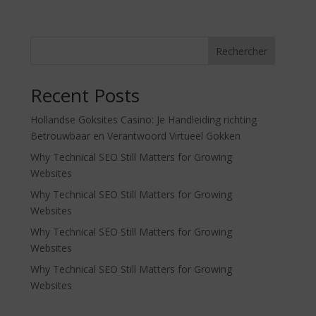
Rechercher
Recent Posts
Hollandse Goksites Casino: Je Handleiding richting
Betrouwbaar en Verantwoord Virtueel Gokken
Why Technical SEO Still Matters for Growing
Websites
Why Technical SEO Still Matters for Growing
Websites
Why Technical SEO Still Matters for Growing
Websites
Why Technical SEO Still Matters for Growing
Websites