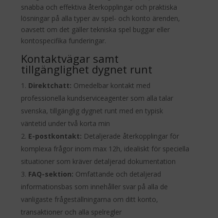
snabba och effektiva återkopplingar och praktiska
lösningar på alla typer av spel- och konto ärenden,
oavsett om det gäller tekniska spel buggar eller
kontospecifika funderingar.
Kontaktvägar samt
tillgänglighet dygnet runt
Direktchatt:
Omedelbar kontakt med
professionella kundserviceagenter som alla talar
svenska, tillgänglig dygnet runt med en typisk
väntetid under två korta min
E-postkontakt:
Detaljerade återkopplingar för
komplexa frågor inom max 12h, idealiskt för speciella
situationer som kräver detaljerad dokumentation
FAQ-sektion:
Omfattande och detaljerad
informationsbas som innehåller svar på alla de
vanligaste frågeställningarna om ditt konto,
transaktioner och alla spelregler