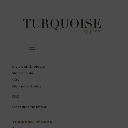
Livraison & retours
Mon compte
CGV
Mentions légales
FAQ
Procédure de retour
TURQUOISE BY RAMA