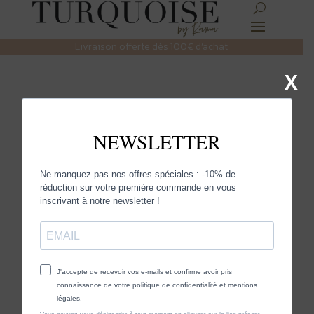
Livraison offerte dès 100€ d’achat
X
PlayOJO Spelsajt – Klar
Spelkänsla Helt utan
Omsättningskrav
par
admoesx1t
|
Juil 4, 2026
|
Uncategorized