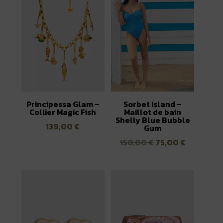
Principessa Glam –
Sorbet Island –
Collier Magic Fish
Maillot de bain
Shelly Blue Bubble
139,00
€
Gum
Le
Le
150,00
€
75,00
€
prix
prix
initial
actuel
était :
est :
150,00 €.
75,00 €.