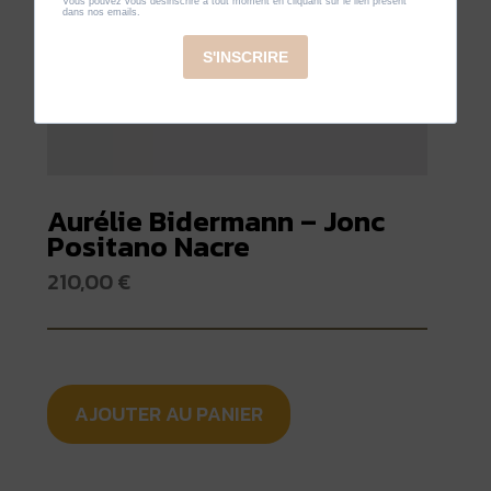
Aurélie Bidermann – Jonc
Positano Nacre
210,00
€
AJOUTER AU PANIER