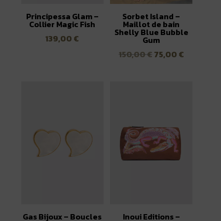
Principessa Glam –
Sorbet Island –
Collier Magic Fish
Maillot de bain
Shelly Blue Bubble
139,00
€
Gum
Le
Le
150,00
€
75,00
€
prix
prix
initial
actuel
était :
est :
150,00 €.
75,00 €.
Gas Bijoux – Boucles
Inoui Editions –