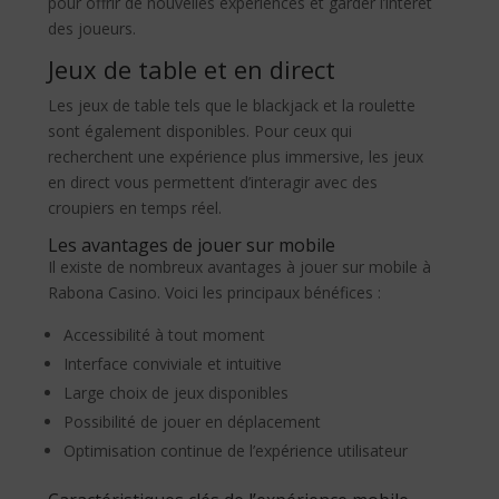
pour offrir de nouvelles expériences et garder l’intérêt
des joueurs.
Jeux de table et en direct
Les jeux de table tels que le blackjack et la roulette
sont également disponibles. Pour ceux qui
recherchent une expérience plus immersive, les jeux
en direct vous permettent d’interagir avec des
croupiers en temps réel.
Les avantages de jouer sur mobile
Il existe de nombreux avantages à jouer sur mobile à
Rabona Casino. Voici les principaux bénéfices :
Accessibilité à tout moment
Interface conviviale et intuitive
Large choix de jeux disponibles
Possibilité de jouer en déplacement
Optimisation continue de l’expérience utilisateur