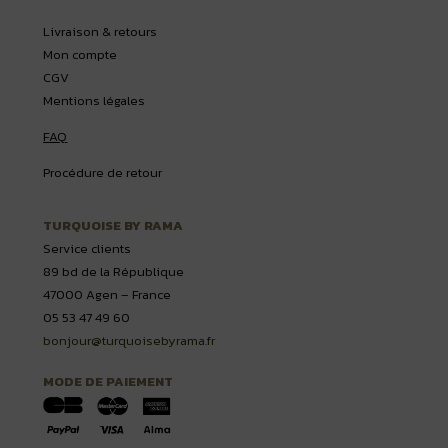
Livraison & retours
Mon compte
CGV
Mentions légales
FAQ
Procédure de retour
TURQUOISE BY RAMA
Service clients
89 bd de la République
47000 Agen – France
05 53 47 49 60
bonjour@turquoisebyrama.fr
MODE DE PAIEMENT