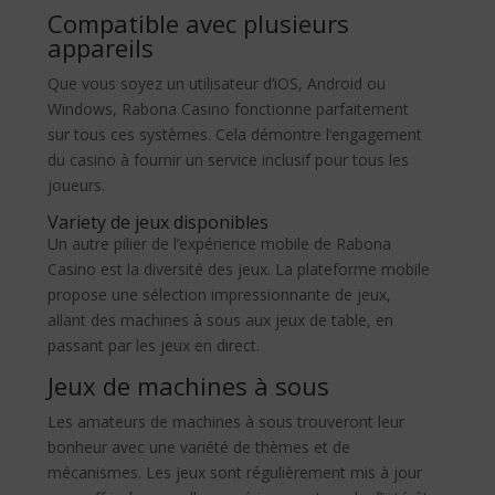
Compatible avec plusieurs
appareils
Que vous soyez un utilisateur d’iOS, Android ou
Windows, Rabona Casino fonctionne parfaitement
sur tous ces systèmes. Cela démontre l’engagement
du casino à fournir un service inclusif pour tous les
joueurs.
Variety de jeux disponibles
Un autre pilier de l’expérience mobile de Rabona
Casino est la diversité des jeux. La plateforme mobile
propose une sélection impressionnante de jeux,
allant des machines à sous aux jeux de table, en
passant par les jeux en direct.
Jeux de machines à sous
Les amateurs de machines à sous trouveront leur
bonheur avec une variété de thèmes et de
mécanismes. Les jeux sont régulièrement mis à jour