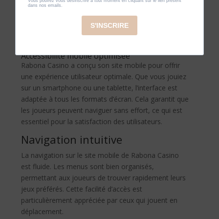
l’utilisation des appareils mobiles, il est essentiel pour
les casinos en ligne de fournir une plateforme fluide
et accessible. Découvrons ensemble ce que Rabona
Casino a à offrir sur mobile.
Accessibilité mobile optimisée
Rabona Casino a conçu son site mobile pour offrir
une expérience utilisateur optimale. Que vous jouiez
sur un smartphone ou une tablette, l’interface est
adaptée à tous les formats d’écran. Cela garantit que
les joueurs peuvent naviguer sans effort, ce qui est
essentiel pour la satisfaction des utilisateurs.
Navigation intuitive
La navigation sur le site mobile de Rabona Casino
est fluide. Les menus sont bien organisés,
permettant aux joueurs de trouver rapidement leurs
jeux préférés. Cette facilité d’accès est
particulièrement appréciée par ceux qui jouent en
déplacement.