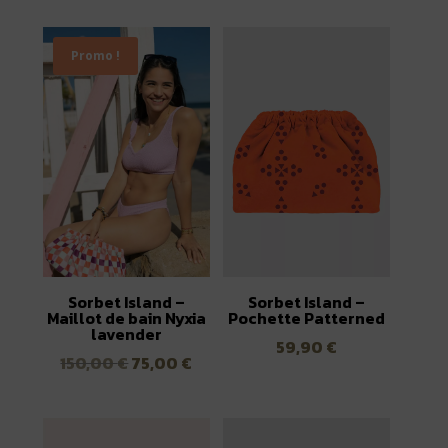
initial
actuel
initial
actuel
était :
est :
était :
est :
Promo !
150,00 €.
75,00 €.
150,00 €.
75,00 €.
Sorbet Island –
Sorbet Island –
Maillot de bain Nyxia
Pochette Patterned
lavender
59,90
€
Le
Le
150,00
€
75,00
€
prix
prix
initial
actuel
était :
est :