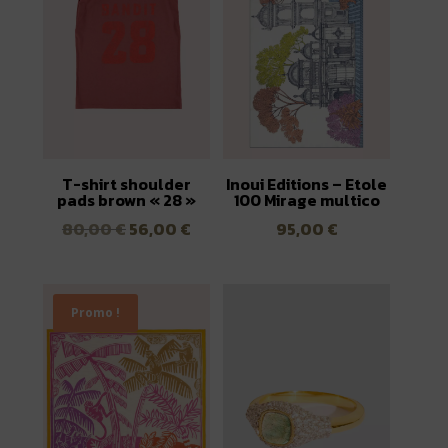
T-shirt shoulder
Inoui Editions – Etole
pads brown « 28 »
100 Mirage multico
Le
Le
80,00
€
56,00
€
95,00
€
prix
prix
initial
actuel
était :
est :
Promo !
80,00 €.
56,00 €.