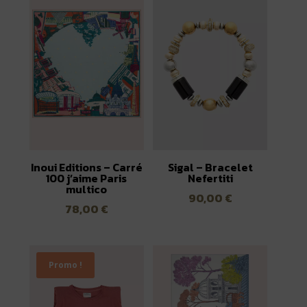
150,00 €.
75,00 €.
Inoui Editions – Carré
Sigal – Bracelet
100 j’aime Paris
Nefertiti
multico
90,00
€
78,00
€
Promo !