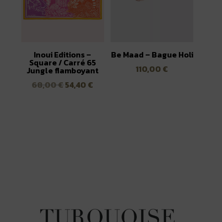
Inoui Editions –
Be Maad – Bague Holi
Square / Carré 65
110,00
€
Jungle flamboyant
Le
Le
68,00
€
54,40
€
prix
prix
initial
actuel
était :
est :
68,00 €.
54,40 €.