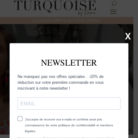
Livraison offerte dès 100€ d’achat
X
L’ÉTÉ EN
TURQUOISE
Découvrez la sélection Turquoise et
faites rayonner la femme qui est en
vous.