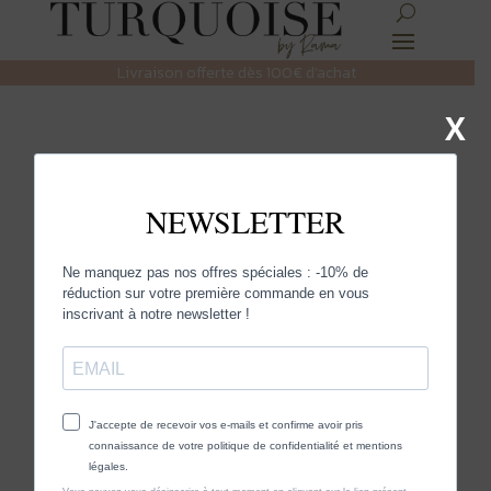
Livraison offerte dès 100€ d’achat
X
Sol Casino: Ein Blick auf
das Spielangebot
par
admoesx1t
|
Juil 8, 2026
|
Uncategorized
Sol Casino bietet Spielern eine umfangreiche Auswahl
an Spielen, die sowohl für Anfänger als auch für
erfahrene Spieler geeignet sind. Mit einem
hervorragenden Portfolio von Slots, Tischspielen und
Live-Dealer-Optionen ist für jeden etwas dabei. Für
weitere Informationen zu den Bonusangeboten
besuchen Sie den
Sol Casino bonus
.