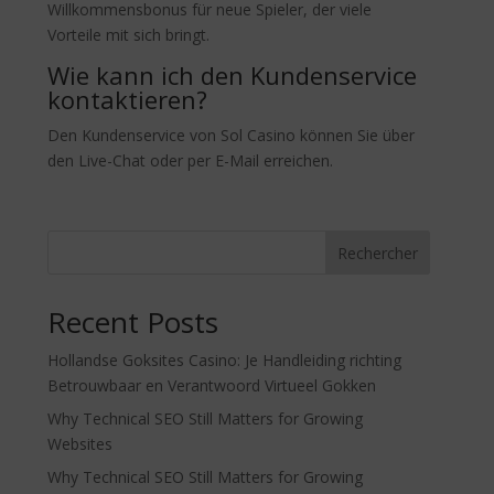
Willkommensbonus für neue Spieler, der viele
Vorteile mit sich bringt.
Wie kann ich den Kundenservice
kontaktieren?
Den Kundenservice von Sol Casino können Sie über
den Live-Chat oder per E-Mail erreichen.
Rechercher
Recent Posts
Hollandse Goksites Casino: Je Handleiding richting
Betrouwbaar en Verantwoord Virtueel Gokken
Why Technical SEO Still Matters for Growing
Websites
Why Technical SEO Still Matters for Growing