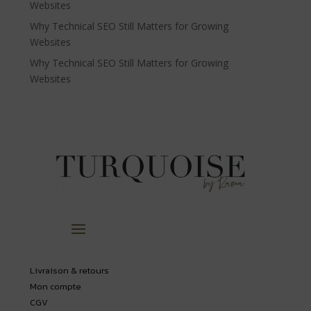
Websites
Why Technical SEO Still Matters for Growing
Websites
Why Technical SEO Still Matters for Growing
Websites
Livraison & retours
Mon compte
CGV