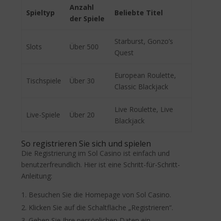
Anzahl
Spieltyp
Beliebte Titel
der Spiele
Starburst, Gonzo’s
Slots
Über 500
Quest
European Roulette,
Tischspiele
Über 30
Classic Blackjack
Live Roulette, Live
Live-Spiele
Über 20
Blackjack
So registrieren Sie sich und spielen
Die Registrierung im Sol Casino ist einfach und
benutzerfreundlich. Hier ist eine Schritt-für-Schritt-
Anleitung:
Besuchen Sie die Homepage von Sol Casino.
Klicken Sie auf die Schaltfläche „Registrieren“.
Geben Sie Ihre persönlichen Daten ein.