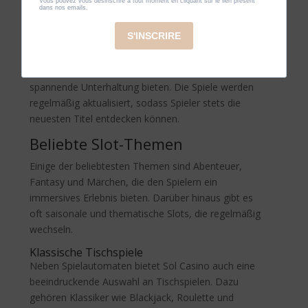
Vielfältige Spielautomaten
Die Spielautomaten im Sol Casino sind sowohl in
Bezug auf Themen als auch auf Spielstile äußerst
vielfältig. Von klassischen Slots bis hin zu modernen
Video-Slots gibt es zahlreiche Optionen, die
spannende Unterhaltung bieten. Die Spiele werden
regelmäßig aktualisiert, sodass Spieler stets die
neuesten Titel entdecken können.
Beliebte Slot-Themen
Einige der beliebtesten Themen sind Abenteuer,
Fantasy und Märchen, die den Spielern ein
immersives Erlebnis bieten. Darüber hinaus gibt es
oft saisonale und thematische Slots, die regelmäßig
wechseln.
Klassische Tischspiele
Neben Spielautomaten bietet Sol Casino auch eine
beeindruckende Auswahl an Tischspielen. Dazu
gehören Klassiker wie Blackjack, Roulette und