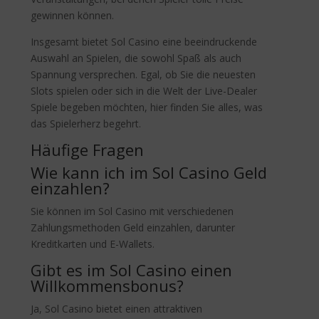
gewinnen können.
Insgesamt bietet Sol Casino eine beeindruckende
Auswahl an Spielen, die sowohl Spaß als auch
Spannung versprechen. Egal, ob Sie die neuesten
Slots spielen oder sich in die Welt der Live-Dealer
Spiele begeben möchten, hier finden Sie alles, was
das Spielerherz begehrt.
Häufige Fragen
Wie kann ich im Sol Casino Geld
einzahlen?
Sie können im Sol Casino mit verschiedenen
Zahlungsmethoden Geld einzahlen, darunter
Kreditkarten und E-Wallets.
Gibt es im Sol Casino einen
Willkommensbonus?
Ja, Sol Casino bietet einen attraktiven