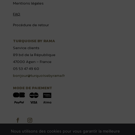
Mentions légales
FAQ
Procédure de retour
TURQUOISE BY RAMA
Service clients
89 bd de la République
47000 Agen – France
05 53 47 49 60
bonjour@turquoisebyrama.fr
MODE DE PAIEMENT
Nous utilisons des cookies pour vous garantir la meilleure