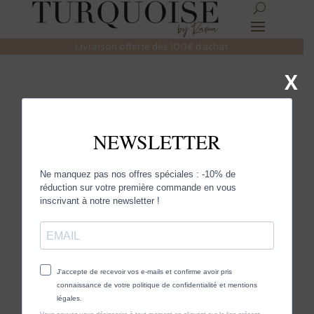
Livraison offerte dès 100€ d’achat
X
Accueil
/ Produit Taille / 54
54
Aucun produit ne correspond à
votre sélection.