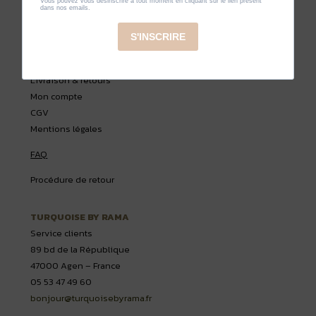
Livraison & retours
Mon compte
CGV
Mentions légales
FAQ
Procédure de retour
TURQUOISE BY RAMA
Service clients
89 bd de la République
47000 Agen – France
05 53 47 49 60
bonjour@turquoisebyrama.fr