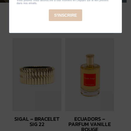
Trié
6 résultats affichés
du
plus
récent
au
plus
ancien
SIGAL – BRACELET
ECUADORS –
SIG 22
PARFUM VANILLE
ROUGE