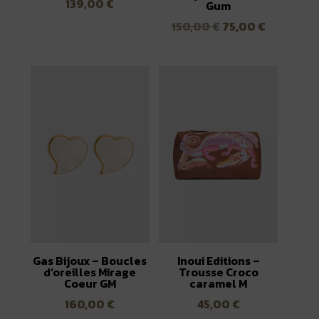
139,00
€
Gum
Le
Le
150,00
€
75,00
€
prix
prix
initial
actuel
était :
est :
150,00 €.
75,00 €.
Gas Bijoux – Boucles
Inoui Editions –
d’oreilles Mirage
Trousse Croco
Coeur GM
caramel M
160,00
€
45,00
€