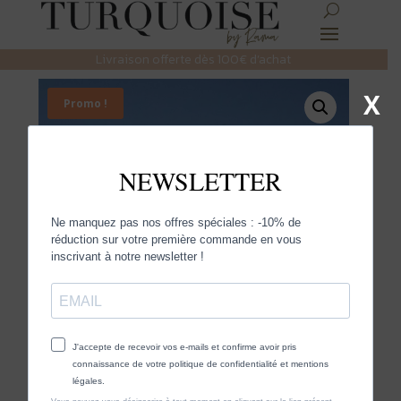
Livraison offerte dès 100€ d’achat
X
Promo !