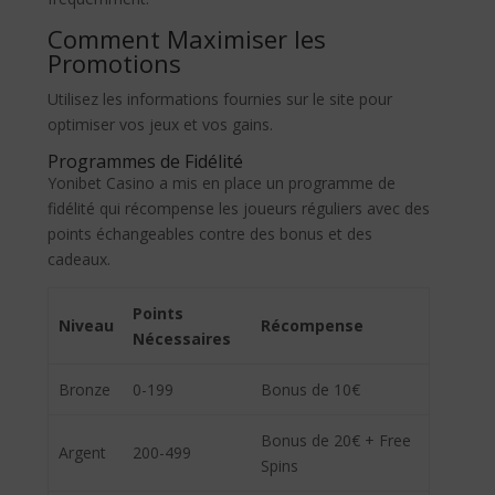
Comment Maximiser les
Promotions
Utilisez les informations fournies sur le site pour
optimiser vos jeux et vos gains.
Programmes de Fidélité
Yonibet Casino a mis en place un programme de
fidélité qui récompense les joueurs réguliers avec des
points échangeables contre des bonus et des
cadeaux.
Points
Niveau
Récompense
Nécessaires
Bronze
0-199
Bonus de 10€
Bonus de 20€ + Free
Argent
200-499
Spins