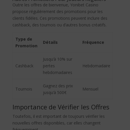
Outre les offres de bienvenue, Yonibet Casino
propose régulièrement des promotions pour les
clients fidèles. Ces promotions peuvent inclure des
cashback, des tournois ou d’autres bonus créatifs.
Type de
Détails
Fréquence
Promotion
Jusqu’à 10% sur
Cashback
pertes
Hebdomadaire
hebdomadaires
Gagnez des prix
Tournois
Mensuel
jusqu’à 500€
Importance de Vérifier les Offres
Toutefois, il est important de toujours vérifier les
nouvelles offres disponibles, car elles changent
fréquemment.