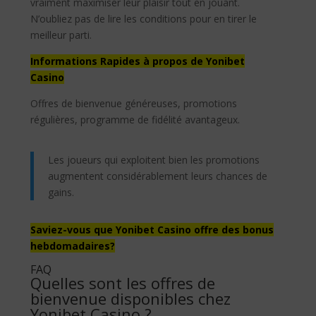
vraiment maximiser leur plaisir tout en jouant.
N’oubliez pas de lire les conditions pour en tirer le
meilleur parti.
Informations Rapides à propos de Yonibet
Casino
Offres de bienvenue généreuses, promotions
régulières, programme de fidélité avantageux.
Les joueurs qui exploitent bien les promotions
augmentent considérablement leurs chances de
gains.
Saviez-vous que Yonibet Casino offre des bonus
hebdomadaires?
FAQ
Quelles sont les offres de
bienvenue disponibles chez
Yonibet Casino ?