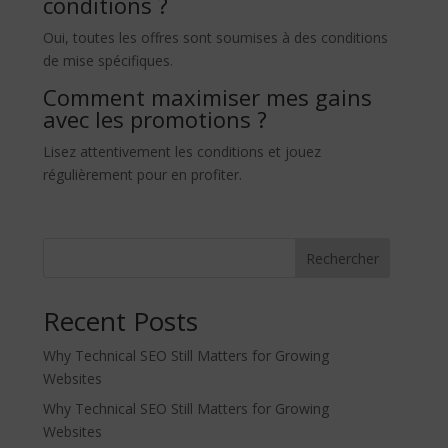
conditions ?
Oui, toutes les offres sont soumises à des conditions
de mise spécifiques.
Comment maximiser mes gains
avec les promotions ?
Lisez attentivement les conditions et jouez
régulièrement pour en profiter.
Rechercher
Recent Posts
Why Technical SEO Still Matters for Growing
Websites
Why Technical SEO Still Matters for Growing
Websites