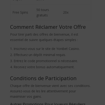
50 tours
Free Spins
20x
gratuits
Comment Réclamer Votre Offre
Pour tirer parti des offres de bienvenue, il est
essentiel de suivre quelques étapes simples :
Inscrivez-vous sur le site de Yonibet Casino.
Effectuez un dépôt minimal requis.
Entrez le code promotionnel si nécessaire.
Recevez votre bonus automatiquement.
Conditions de Participation
Chaque offre de bienvenue vient avec ses conditions.
Assurez-vous de les lire attentivement pour
maximiser vos gains.
Autres Promotions Pour Joueurs Réguliers