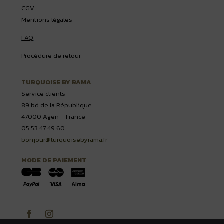
CGV
Mentions légales
FAQ
Procédure de retour
TURQUOISE BY RAMA
Service clients
89 bd de la République
47000 Agen – France
05 53 47 49 60
bonjour@turquoisebyrama.fr
MODE DE PAIEMENT