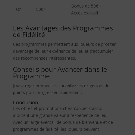
Bonus de 50€ +
Or
500+
Accès exclusif
Les Avantages des Programmes
de Fidélité
Ces programmes permettent aux joueurs de profiter
davantage de leur expérience de jeu et d’accumuler
des récompenses intéressantes.
Conseils pour Avancer dans le
Programme
Jouez régulièrement et surveillez les exigences de
points pour progresser rapidement.
Conclusion
Les offres et promotions chez Yonibet Casino
ajoutent une grande valeur à l’expérience de jeu.
Avec un large éventail de bonus de bienvenue et de
programmes de fidélité, les joueurs peuvent