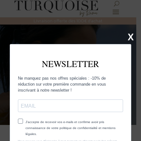
Livraison offerte dès 100€ d’achat
X
SIGAL
Découvrez la sélection Turquoise et
faites rayonner la femme qui est en
vous.