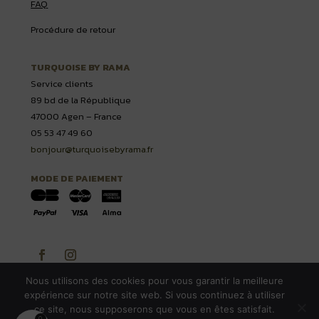
FAQ
Procédure de retour
TURQUOISE BY RAMA
Service clients
89 bd de la République
47000 Agen – France
05 53 47 49 60
bonjour@turquoisebyrama.fr
MODE DE PAIEMENT
Nous utilisons des cookies pour vous garantir la meilleure
expérience sur notre site web. Si vous continuez à utiliser
2022- Turquoise by Rama – Tous droits réservés
ce site, nous supposerons que vous en êtes satisfait.