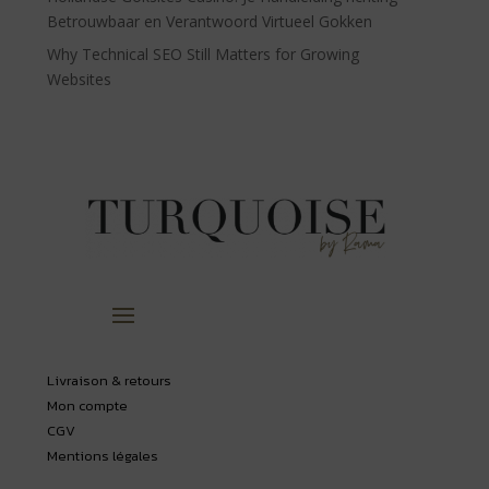
Betrouwbaar en Verantwoord Virtueel Gokken
Why Technical SEO Still Matters for Growing
Websites
Livraison & retours
Mon compte
CGV
Mentions légales