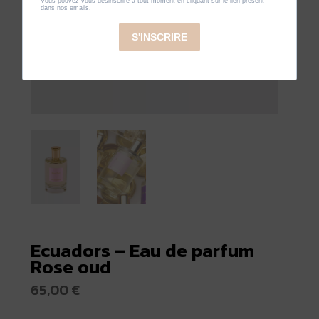
Ecuadors – Eau de parfum
Rose oud
65,00
€