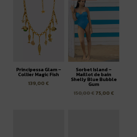
Principessa Glam –
Sorbet Island –
Collier Magic Fish
Maillot de bain
Shelly Blue Bubble
139,00
€
Gum
Le
Le
150,00
€
75,00
€
prix
prix
initial
actuel
était :
est :
150,00 €.
75,00 €.