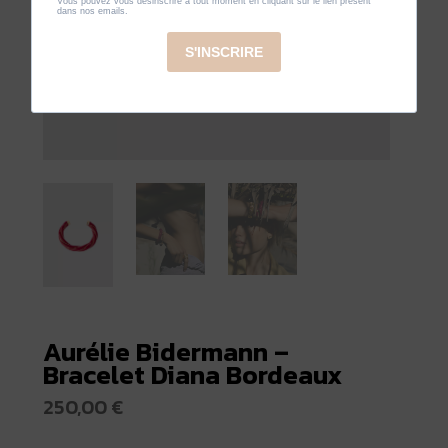
Aurélie Bidermann –
Bracelet Diana Bordeaux
250,00
€