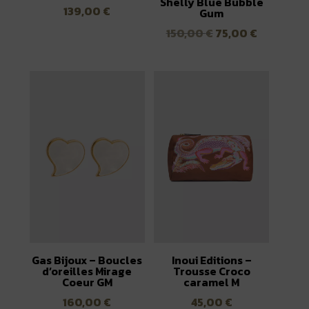
Shelly Blue Bubble
139,00
€
Gum
Le
Le
150,00
€
75,00
€
prix
prix
initial
actuel
était :
est :
150,00 €.
75,00 €.
Gas Bijoux – Boucles
Inoui Editions –
d’oreilles Mirage
Trousse Croco
Coeur GM
caramel M
160,00
€
45,00
€