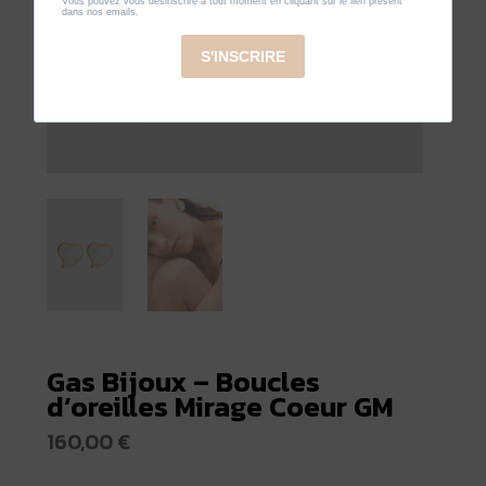
Gas Bijoux – Boucles
d’oreilles Mirage Coeur GM
160,00
€