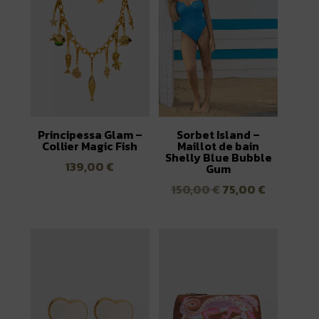
Principessa Glam –
Sorbet Island –
Collier Magic Fish
Maillot de bain
Shelly Blue Bubble
139,00
€
Gum
Le
Le
150,00
€
75,00
€
prix
prix
initial
actuel
était :
est :
150,00 €.
75,00 €.