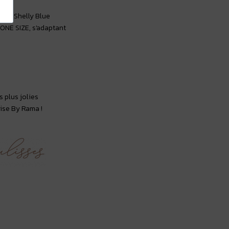
bain Shelly Blue
 ONE SIZE, s'adaptant
s plus jolies
ise By Rama !