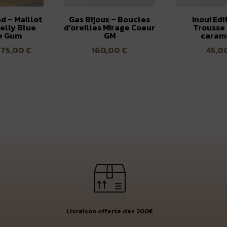
d – Maillot
Gas Bijoux – Boucles
Inoui Edi
elly Blue
d’oreilles Mirage Coeur
Trousse
e Gum
GM
caram
Le
Le
75,00
€
160,00
€
45,0
prix
prix
initial
actuel
était :
est :
150,00 €.
75,00 €.
Livraison offerte dès 200€