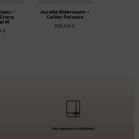
tions –
Aurélie Bidermann –
 Croco
Collier Palazzo
el M
310,00
€
0
€
Vos paquets sublimés