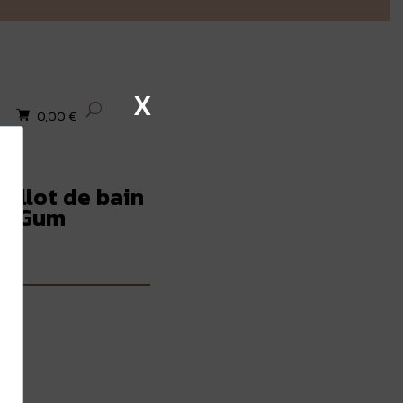
X
0,00
€
aillot de bain
le Gum
l
€.