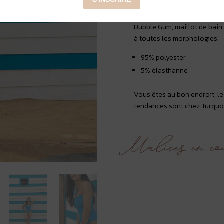
Sorbet Island
- Maillot de 
Bubble Gum, maillot de bain
à toutes les morphologies.
95% polyester
5% élasthanne
Vous êtes au bon endroit, le
tendances sont chez Turquo