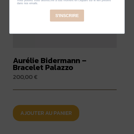
Aurélie Bidermann –
Bracelet Palazzo
200,00
€
AJOUTER AU PANIER