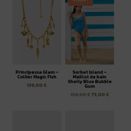
Promo !
Principessa Glam –
Sorbet Island –
Collier Magic Fish
Maillot de bain
Shelly Blue Bubble
139,00
€
Gum
Le
Le
150,00
€
75,00
€
prix
prix
initial
actuel
était :
est :
150,00 €.
75,00 €.