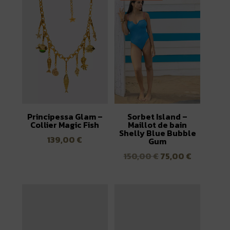
Principessa Glam –
Sorbet Island –
Collier Magic Fish
Maillot de bain
Shelly Blue Bubble
139,00
€
Gum
Le
Le
150,00
€
75,00
€
prix
prix
initial
actuel
était :
est :
150,00 €.
75,00 €.