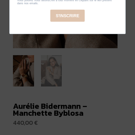
Aurélie Bidermann –
Manchette Byblosa
440,00
€