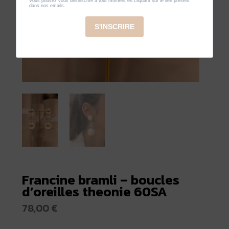
Francine bramli – boucles
d’oreilles theonie 60SA
78,00
€