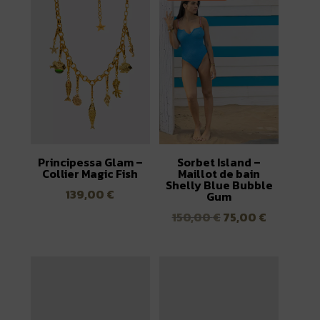
Principessa Glam –
Sorbet Island –
Collier Magic Fish
Maillot de bain
Shelly Blue Bubble
139,00
€
Gum
Le
Le
150,00
€
75,00
€
prix
prix
initial
actuel
était :
est :
150,00 €.
75,00 €.