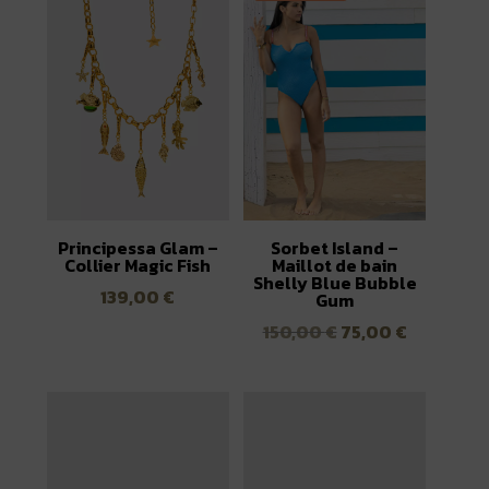
Principessa Glam –
Sorbet Island –
Collier Magic Fish
Maillot de bain
Shelly Blue Bubble
139,00
€
Gum
Le
Le
150,00
€
75,00
€
prix
prix
initial
actuel
était :
est :
150,00 €.
75,00 €.