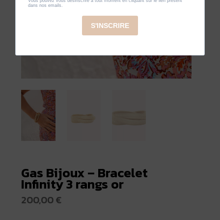
Gas Bijoux – Bracelet
Infinity 3 rangs or
200,00
€